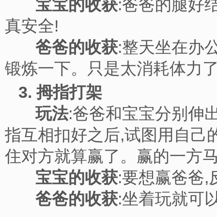
宝宝的收获
:爸爸的腿好
真安全!
爸爸的收获
:整天坐在办
锻炼一下。只是太消耗体力
3. 拇指打架
玩法
:爸爸和宝宝分别伸出
指互相扣好之后,试图用自己
住对方就算赢了。赢的一
宝宝的收获
:要想赢爸爸
爸爸的收获
:坐着玩就可