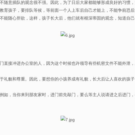
不随意插队的观念很不强。因此，为了日后大家都能够形成良好的习惯，
要教育孩子，要排队等候，等前面一个人上车后自己才能上，不能争
能随心所欲，这样，孩子长大后，他们就有根深蒂固的观念，知道自己
门直接冲进办公室的人，因为这个时候也许领导有些机密文件不能外泄，正
礼貌和尊重。因此，要想你的小孩养成有礼貌，长大后让人喜欢的孩子
如，当你来到朋友家时，进门前先敲门，要么等主人说请进之后进门，