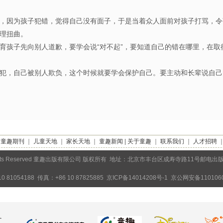
，因为孩子犯错，觉得自己没有面子，于是当着众人面前对孩子打骂，令
成心理扭曲。
孩子先向别人道歉，要学会说“对不起”，要知道自己的错在哪里，在取
，自己被别人欺负，这个时候就要学会保护自己。要主动和长辈说自己
｜
童趣期刊
｜
儿童天地
｜
家长天地
｜
童趣新闻
|
关于童趣
｜
联系我们
｜
人才招聘
Rights Reserved 童趣出版有限公司 版权所有 地址：北京市丰台区成寿寺路11号邮电出
0 81054188 传真：+86 10 87825885
京ICP备14014208号-1
京公网安备1101060