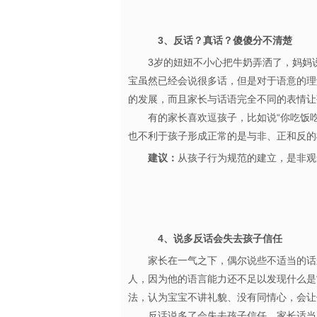
3、反话？真话？傻傻分不清楚
3岁的妞妞不小心把牛奶弄洒了，妈妈
宝虽然已经会说很多话，但是对于语意的理
的发展，而且家长与话语完全不同的表情
有的家长喜欢逗孩子，比如说“你吃饭吃得
也不利于孩子形成正常的是与非、正和
建议：
从孩子行为规范的建立，是非观
4、说多反话会失去孩子信任
家长在一气之下，偶尔说些不适当的话
人，因为他的语言能力还不足以发现什么是
法，认为宝宝不讲礼貌、没有同情心，
反话说多了会失去孩子信任。家长适当正