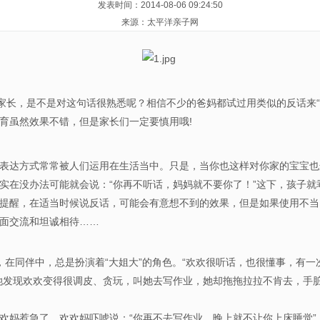
发表时间：2014-08-06 09:24:50
来源：太平洋亲子网
家长，是不是对这句话很熟悉呢？相信不少的爸妈都试过用类似的反话来“
教育虽然效果不错，但是家长们一定要慎用哦!
的表达方式常常被人们运用在生活当中。只是，当你也这样对你家的宝
在没办法可能就会说：“你再不听话，妈妈就不要你了！”这下，孩子就
提醒，在适当时候说反话，可能会有意想不到的效果，但是如果使用不当
面交流和坦诚相待……
同伴中，总是扮演着“大姐大”的角色。“欢欢很听话，也很懂事，有一
她发现欢欢变得很调皮、贪玩，叫她去写作业，她却拖拖拉拉不肯去，手
惹急了，欢欢妈吓唬说：“你再不去写作业，晚上就不让你上床睡觉”。