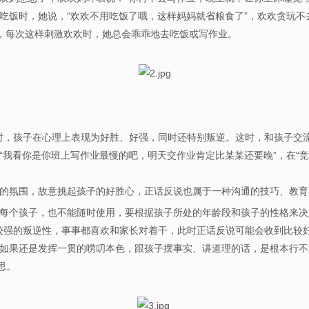
吃饭时，她说，“欢欢不用吃饭了哦，这样妈妈就省粮食了”，欢欢贪玩不去
现，每次这样刺激欢欢时，她总会乖乖地去吃饭或写作业。
，此时，孩子在心理上表现为好胜、好强，同时还特别叛逆。这时，和孩子交
我看你是你班上写作业最慢的吧，明天交作业肯定比某某还要晚”，在“竞
。
的氛围，故意挑起孩子的好胜心，正话反说也属于一种沟通的技巧、
每个孩子，也不能随时使用，要根据孩子所处的年龄段和孩子的性格来决
现出较强的叛逆性，事事都喜欢和家长对着干，此时正话反说可能会收到
果还是发挥一贯的唠叨本色，跟孩子摆事实、讲道理的话，是根本行不
思。