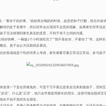
说：“看你干的好事。”妞妞再次喝奶的时候，故意把杯子打翻，然后兴奋地
解却仍处于发展中，所以经常会出现词不达意的现象。如果家长经常说反
让孩子无法猜测到家长真实的意思，不利于亲子之间的沟通。
好快啊，一碗饭1个小时就吃完了”“我不喜欢你，不要你了”等。这样
反的概念。孩子会认为话就得反着说。
念的形成或是个性的培养上考虑，家长都要尽量正常话正常说，多与孩子
来发泄一下是在所难免的，可是千万不要总是拿反话来刺激孩子，否则宝宝
“反话”、什么是“正话”，他只会学着套用家长的用法，这很可能会阻碍宝
会让他在不知不觉间失去朋友。
话反说，是用心思考教育方式的表现，但要把握好尺度。正话反说是一