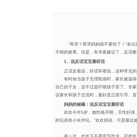
“再哭？再哭妈妈就不要你了！”各位
不错的效果。但是，有专家建议了，反话
1、说反话宝宝最听话
正话反着说，好话坏着说，这种常见
有时候当孩子无理取闹时，家长被逼得实
自己的子女，这不过是吓唬孩子罢了。专家
议家长和孩子交流时，最好是正面引导、直
妈妈的秘籍：说反话宝宝最听话
欢欢今年5岁，她性格开朗，天性好强，在
的玩具给小伙伴玩。”欢欢妈说，可是最近
有一次，欢欢又不愿意写作业，可把欢欢妈