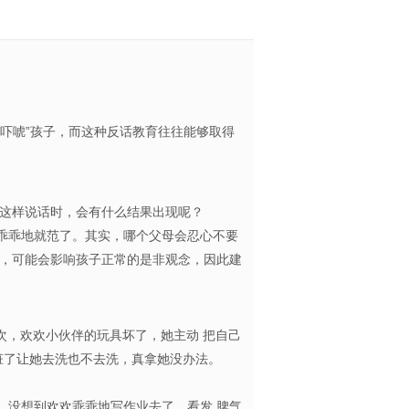
吓唬”孩子，而这种反话教育往往能够取得
宝也这样说话时，会有什么结果出现呢？
乖乖地就范了。其实，哪个父母会忍心不要
，可能会影响孩子正常的是非观念，因此建
次，欢欢小伙伴的玩具坏了，她主动 把自己
脏了让她去洗也不去洗，真拿她没办法。
没想到欢欢乖乖地写作业去了。看发 脾气