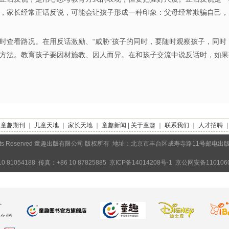
，家长经常正话反说，可能会让孩子形成一种印象：父母经常欺骗自己，
时查看路况。在用反话激励、“威胁”孩子的同时，要随时观察孩子，同时
方法。教育孩子要因材施教、因人而异。在和孩子交流中说反话时，如果
｜
童趣期刊
｜
儿童天地
｜
家长天地
｜
童趣新闻
|
关于童趣
｜
联系我们
｜
人才招聘
Rights Reserved 童趣出版有限公司 版权所有 地址：北京市丰台区成寿寺路11号邮电出
0 81054188 传真：+86 10 87825885
京ICP备14014208号-1
京公网安备1101060